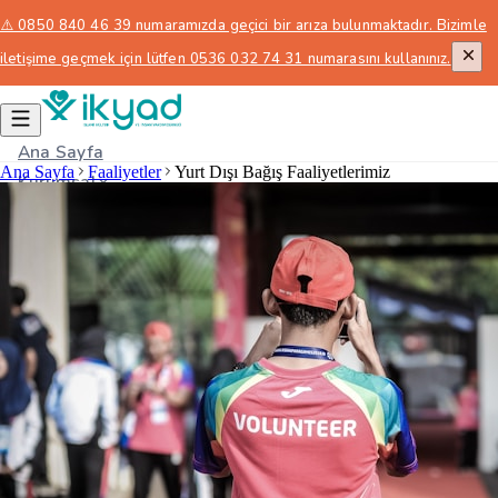
⚠️ 0850 840 46 39 numaramızda geçici bir arıza bulunmaktadır. Bizimle
iletişime geçmek için lütfen 0536 032 74 31 numarasını kullanınız.
Ana Sayfa
Ana Sayfa
Faaliyetler
Yurt Dışı Bağış Faaliyetlerimiz
Kurumsal
Bağış
Faaliyetlerimiz
İletişim
Bağış Yap