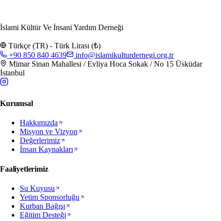
İslami Kültür Ve İnsani Yardım Derneği
Türkçe (TR) - Türk Lirası (₺)
+90 850 840 4639
info@islamikulturdernegi.org.tr
Mimar Sinan Mahallesi / Evliya Hoca Sokak / No 15 Üsküdar
İstanbul
Kurumsal
Hakkımızda
Misyon ve Vizyon
Değerlerimiz
İnsan Kaynakları
Faaliyetlerimiz
Su Kuyusu
Yetim Sponsorluğu
Kurban Bağışı
Eğitim Desteği